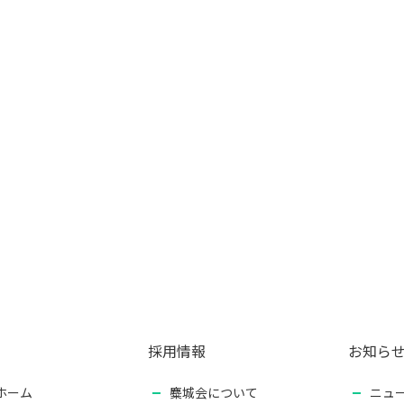
採用情報
お知ら
ホーム
麋城会について
ニュ